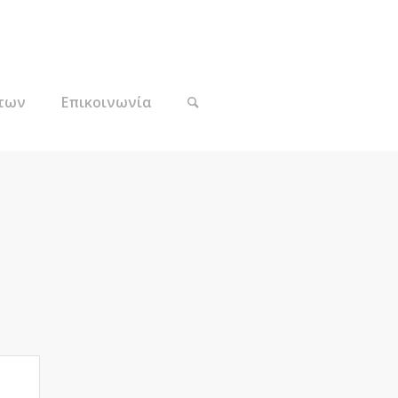
των
Επικοινωνία
ion					