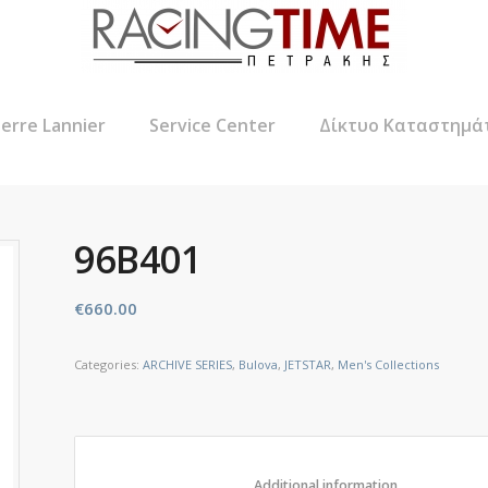
ierre Lannier
Service Center
Δίκτυο Καταστημά
96B401
€
660.00
Categories:
ARCHIVE SERIES
,
Bulova
,
JETSTAR
,
Men's Collections
						Additional informat