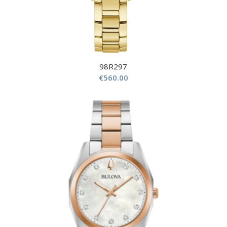
98R297
€
560.00