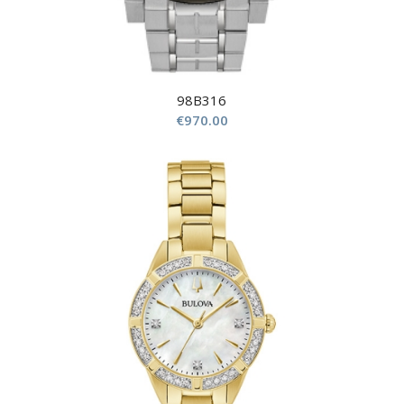
98B316
€
970.00