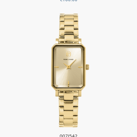
007J542