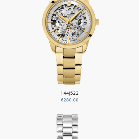
144J522
€
280.00