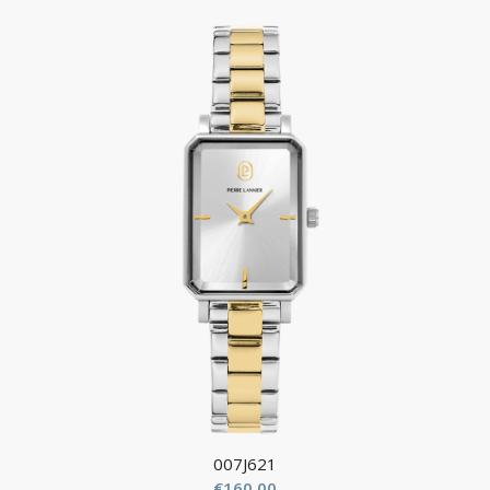
007J621
€
160.00