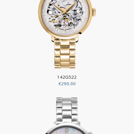
142G522
€
290.00