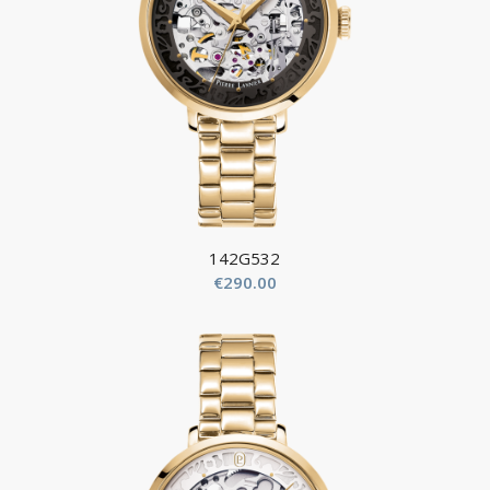
142G532
€
290.00