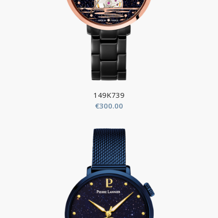
149K739
€
300.00