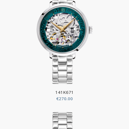
141K671
€
270.00