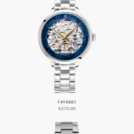
141K661
€
270.00