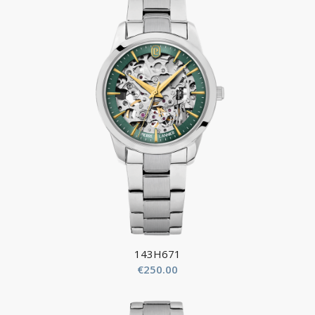
143H671
€
250.00