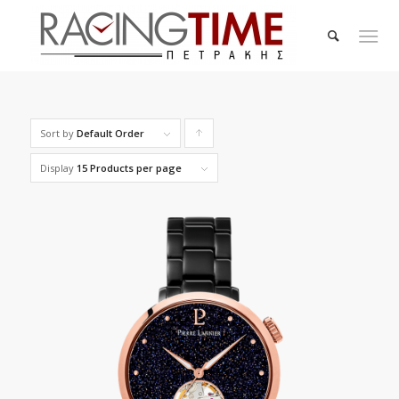
Sort by
Default Order
Click
to
Display
15 Products per page
order
products
ascending