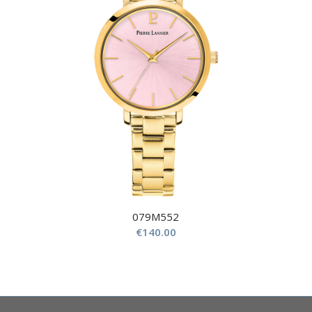
079M552
€
140.00