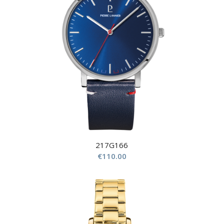
217G166
€
110.00