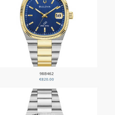
98B462
€
820.00