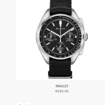
96A225
€
690.00