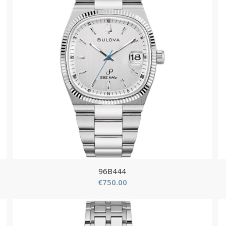
96B444
€
750.00