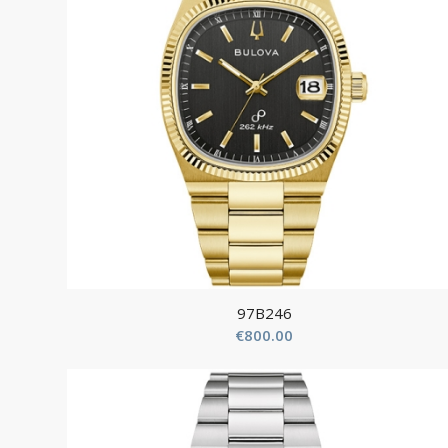
97B246
€
800.00