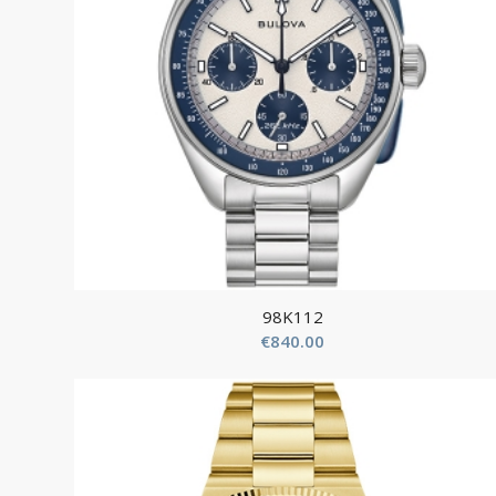
98K112
€
840.00