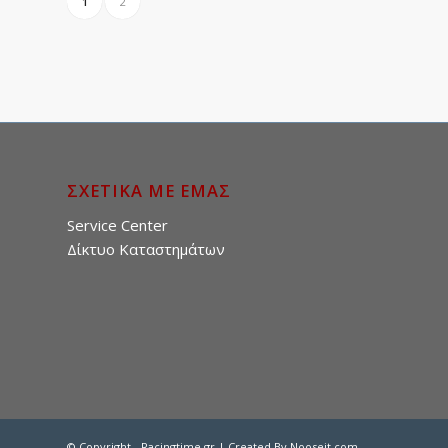
1
2
ΣΧΕΤΙΚΑ ΜΕ ΕΜΑΣ
Service Center
Δίκτυο Καταστημάτων
© Copyright - Racingtime.gr | Created By
Nooseit.com