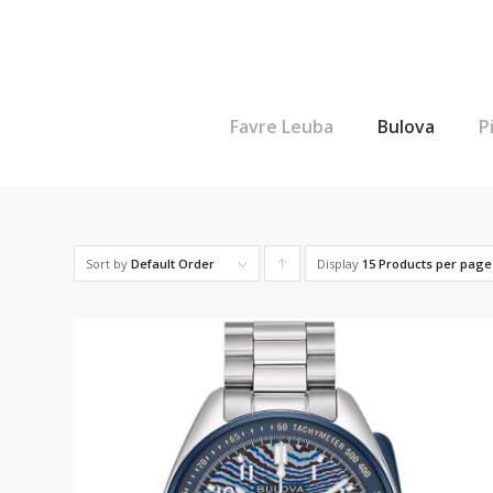
Favre Leuba
Bulova
P
Sort by
Default Order
Display
Click
15 Products per page
to
order
products
ascending