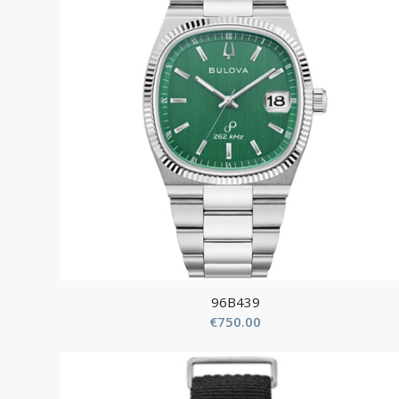
96B439
€
750.00