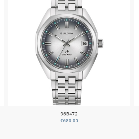
96B472
€
680.00