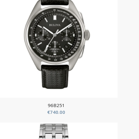
96B251
€
740.00