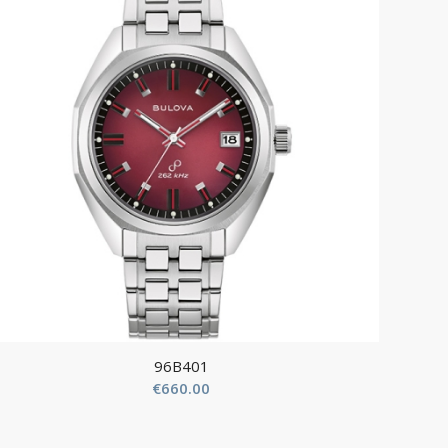
96B401
€
660.00