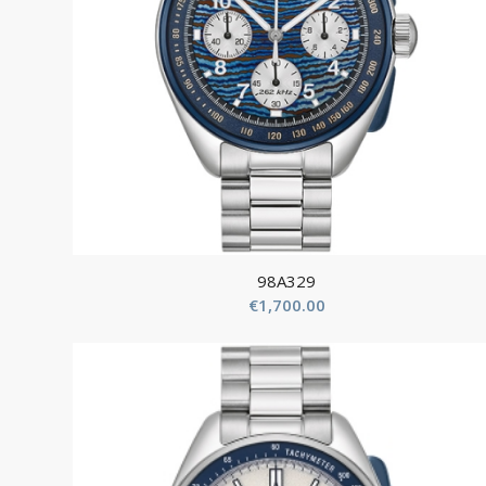
98A329
€
1,700.00