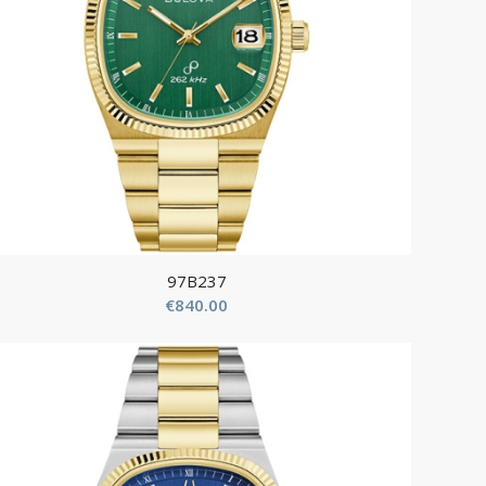
97B237
€
840.00