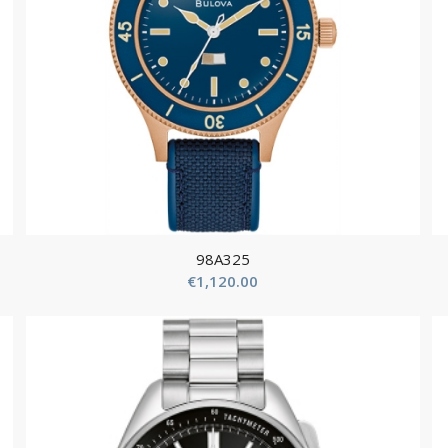
98A325
€
1,120.00