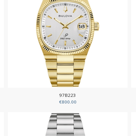
97B223
€
800.00