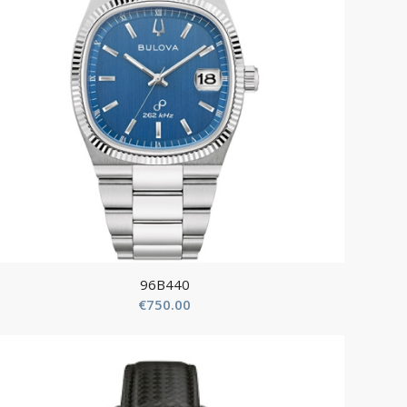
96B440
€
750.00