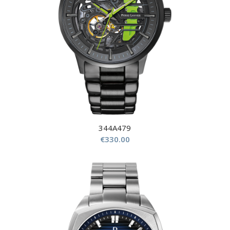
344A479
€
330.00