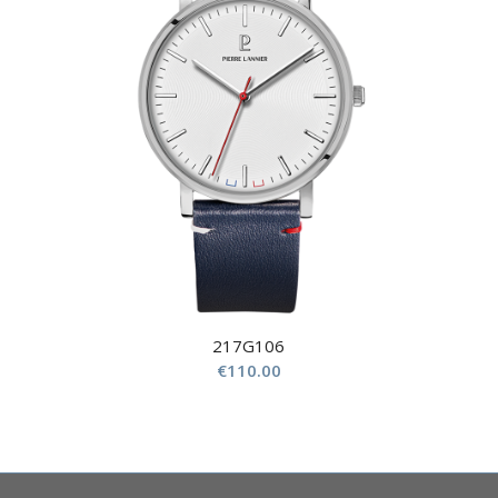
217G106
€
110.00