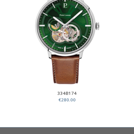
334B174
€
280.00