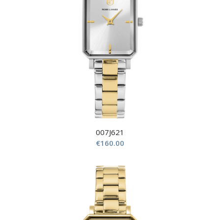
007J621
€
160.00