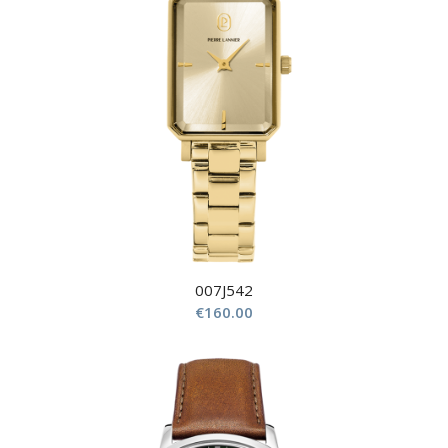
007J542
€
160.00