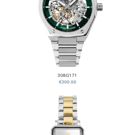
308G171
€
300.00