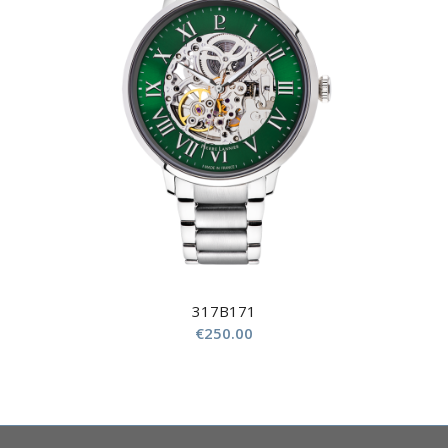
317B171
€
250.00