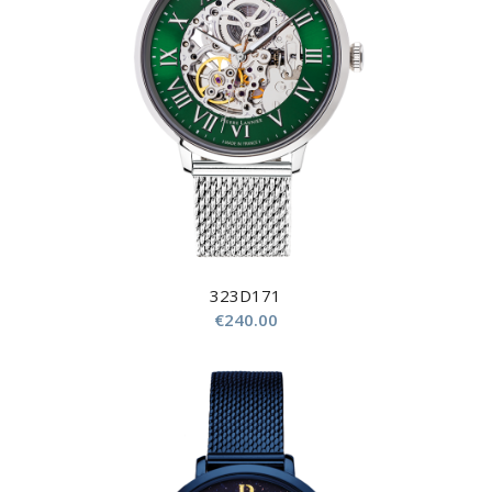
323D171
€
240.00