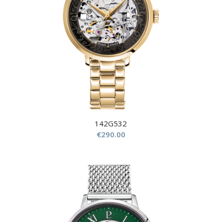
142G532
€
290.00