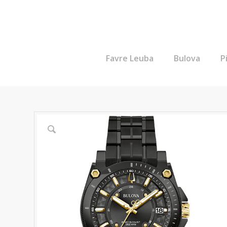
Favre Leuba
Bulova
P