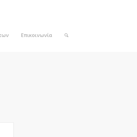
των
Επικοινωνία
ion					