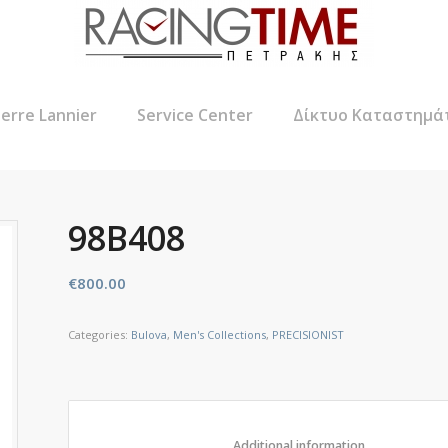
ierre Lannier
Service Center
Δίκτυο Καταστημά
98B408
€
800.00
Categories:
Bulova
,
Men's Collections
,
PRECISIONIST
						Additional informat