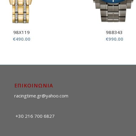
98X119
98B343
€
490.00
€
990.00
ΕΠΙΚΟΙΝΩΝΙΑ
racingtime.gr@yahoo.com
+30 216 700 6827