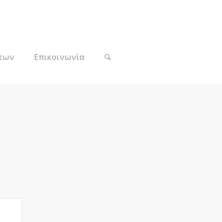
των
Επικοινωνία
ion					