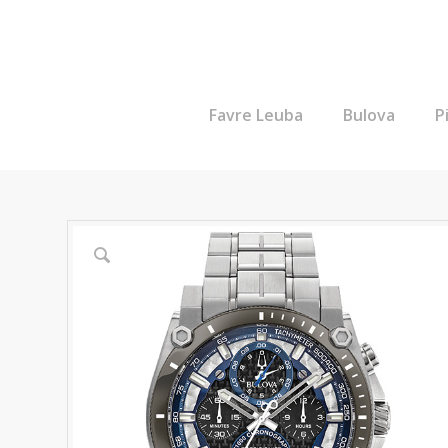
Favre Leuba
Bulova
P