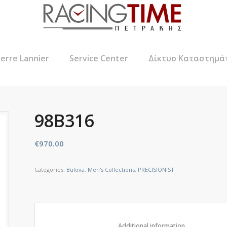
ierre Lannier
Service Center
Δίκτυο Καταστημά
98B316
€
970.00
Categories:
Bulova
,
Men's Collections
,
PRECISIONIST
						Additional informat