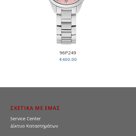
96P249
€
400.00
ΣΧΕΤΙΚΑ ΜΕ ΕΜΑΣ
Service Center
Δίκτυο Καταστημάτων