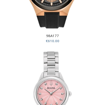
98A177
€
610.00