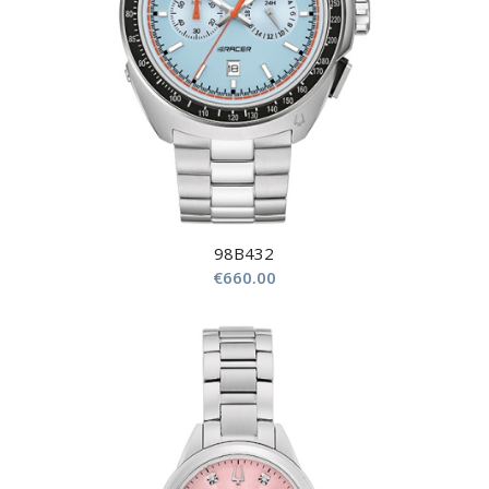
98B432
€
660.00