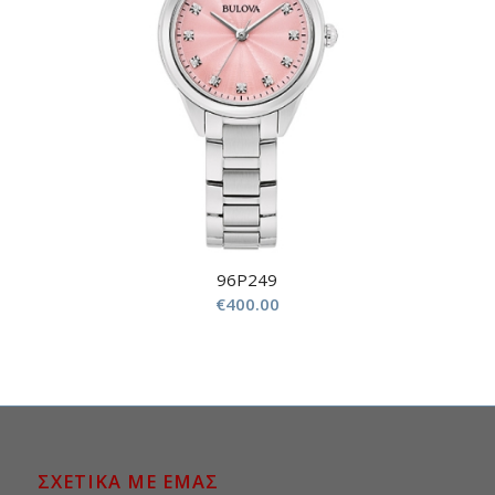
96P249
€
400.00
ΣΧΕΤΙΚΑ ΜΕ ΕΜΑΣ