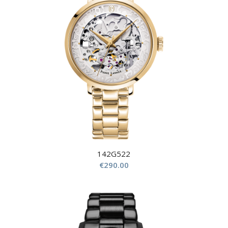
142G522
€
290.00