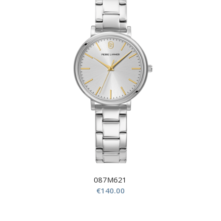
087M621
€
140.00