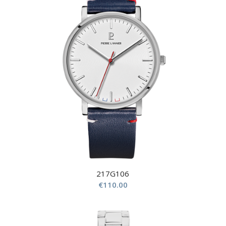
217G106
€
110.00