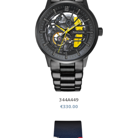
344A449
€
330.00