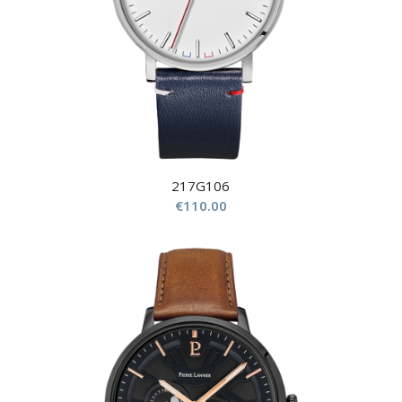
217G106
€
110.00