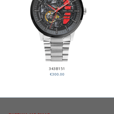
343B151
€
300.00