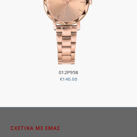
012P958
€
140.00
ΣΧΕΤΙΚΑ ΜΕ ΕΜΑΣ