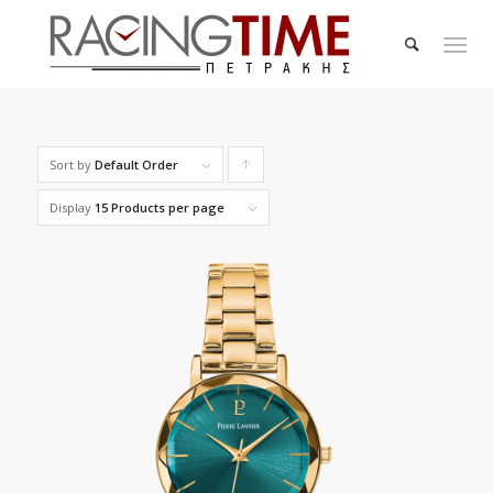
Sort by
Default Order
Click
to
Display
15 Products per page
order
products
ascending