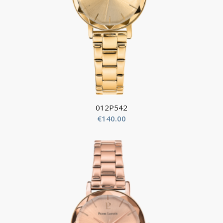
012P542
€
140.00