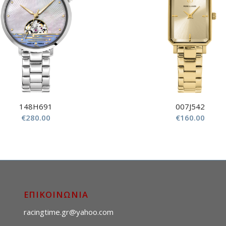
148H691
007J542
€
280.00
€
160.00
ΕΠΙΚΟΙΝΩΝΙΑ
racingtime.gr@yahoo.com