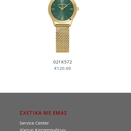
021K572
€
120.00
ΣΧΕΤΙΚΑ ΜΕ ΕΜΑΣ
Service Center
Δίκτυο Καταστημάτων