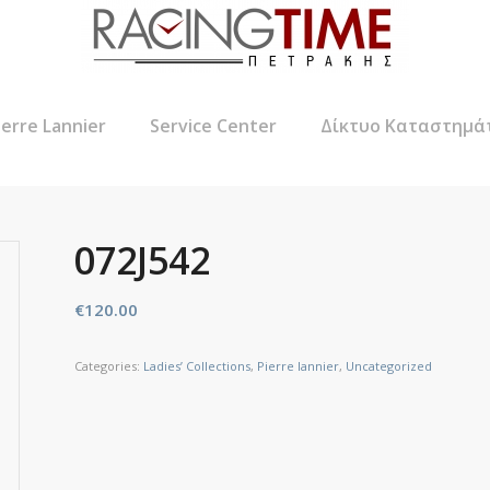
ierre Lannier
Service Center
Δίκτυο Καταστημά
072J542
€
120.00
Categories:
Ladies’ Collections
,
Pierre lannier
,
Uncategorized