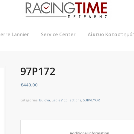
ierre Lannier
Service Center
Δίκτυο Καταστημά
97P172
€
440.00
Categories:
Bulova
,
Ladies' Collections
,
SURVEYOR
						Additional informat