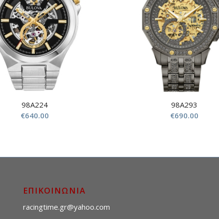
98A224
98A293
€
640.00
€
690.00
ΕΠΙΚΟΙΝΩΝΙΑ
racingtime.gr@yahoo.com