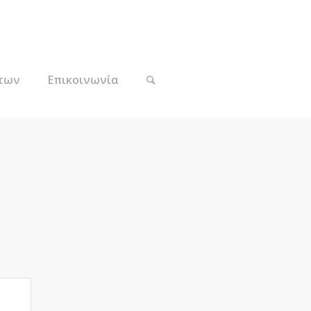
των
Επικοινωνία
ion					