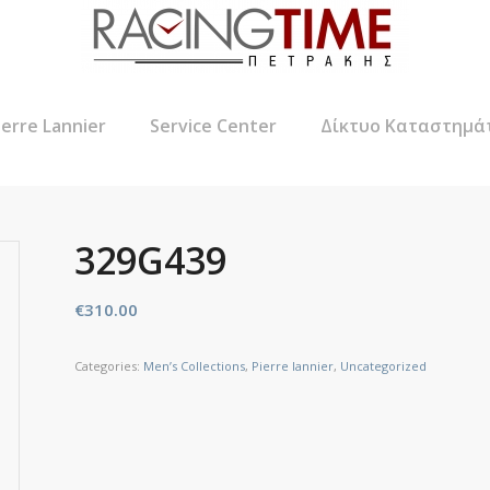
ierre Lannier
Service Center
Δίκτυο Καταστημά
329G439
€
310.00
Categories:
Men’s Collections
,
Pierre lannier
,
Uncategorized