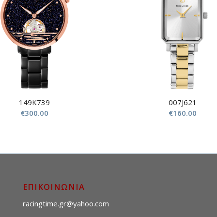
149K739
007J621
€
300.00
€
160.00
ΕΠΙΚΟΙΝΩΝΙΑ
racingtime.gr@yahoo.com