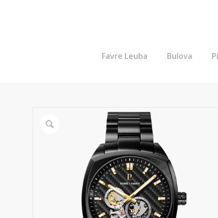
Favre Leuba
Bulova
P