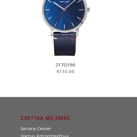
217G166
€
110.00
ΣΧΕΤΙΚΑ ΜΕ ΕΜΑΣ
Service Center
Δίκτυο Καταστημάτων