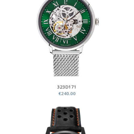
323D171
€
240.00