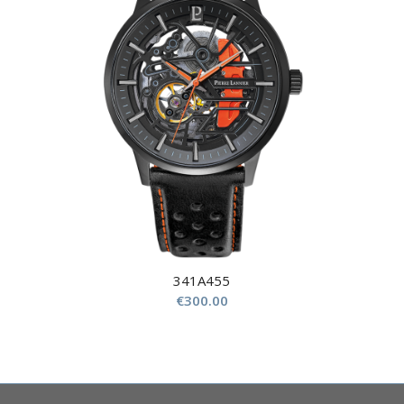
341A455
€
300.00