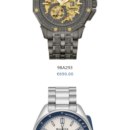
98A293
€
690.00