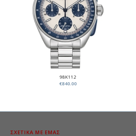
98K112
€
840.00
ΣΧΕΤΙΚΑ ΜΕ ΕΜΑΣ