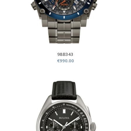
98B343
€
990.00