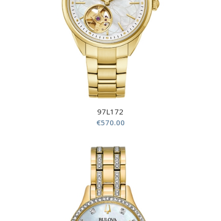
97L172
€
570.00