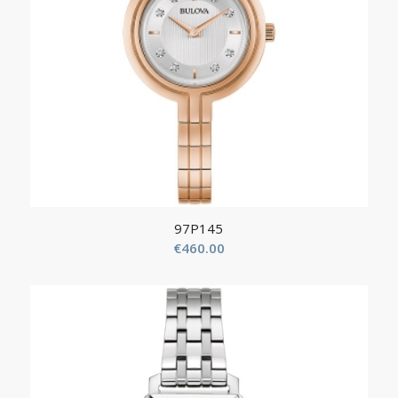
97P145
€
460.00