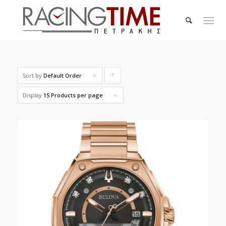
Sort by
Default Order
Click
to
Display
15 Products per page
order
products
ascending