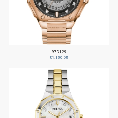
97D129
€
1,100.00