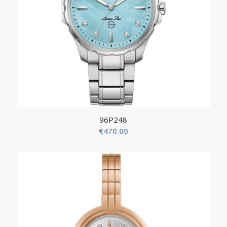
96P248
€
470.00