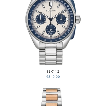
98K112
€
840.00