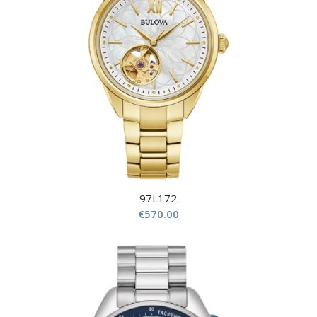
97L172
€
570.00