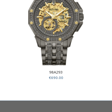
98A293
€
690.00