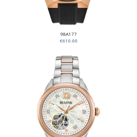
98A177
€
610.00