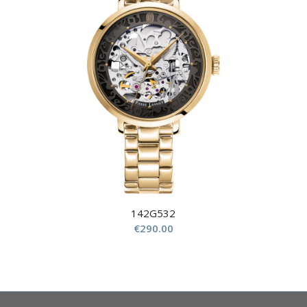
142G532
€
290.00