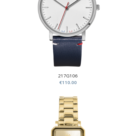
217G106
€
110.00