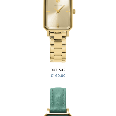
007J542
€
160.00