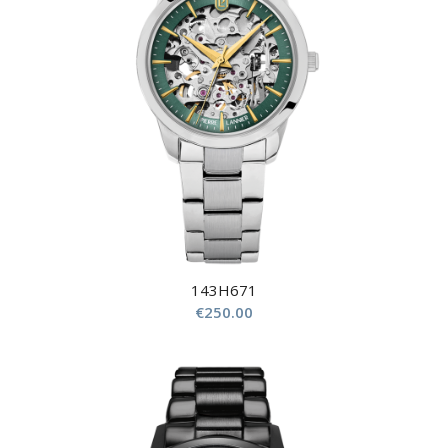
143H671
€
250.00