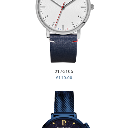
217G106
€
110.00