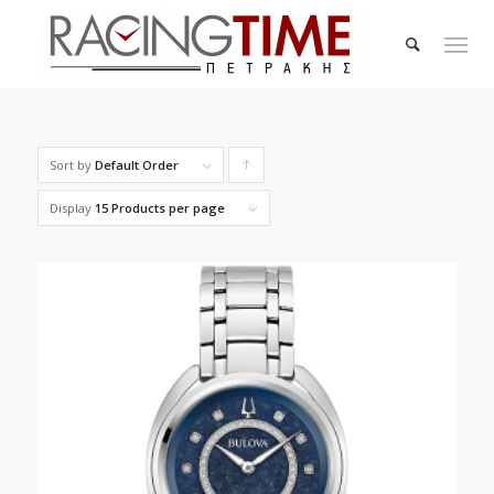
Sort by
Default Order
Click
to
Display
15 Products per page
order
products
ascending